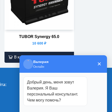
TUBOR Synergy 65.0
10 600
₽
В корзину
Валерия
×
Онлайн
Добрый день, меня зовут
та:
Магазины:
Валерия. Я Ваш
персональный консультант.
г. Белгород
Чем могу помочь?
ул. Студенческая, 1П