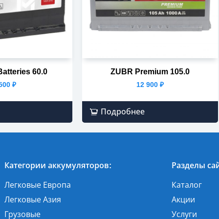
tteries 60.0
ZUBR Premium 105.0
 500
₽
12 900
₽
Подробнее
Категории аккумуляторов:
Разделы сай
Легковые Европа
Каталог
Легковые Азия
Акции
Грузовые
Услуги