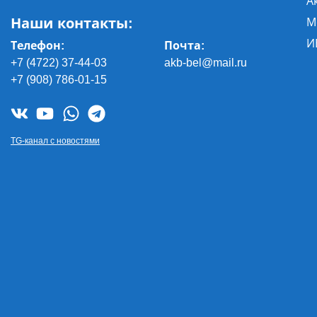
А
Наши контакты:
М
И
Телефон:
Почта
:
+7 (4722) 37-44-03
akb-bel@mail.ru
+7 (908) 786-01-15
TG-канал с новостями