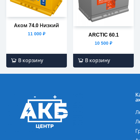
Аком 74.0 Низкий
11 000
₽
ARCTIC 60.1
10 500
₽
В корзину
В корзину
К
а
Л
Л
Г