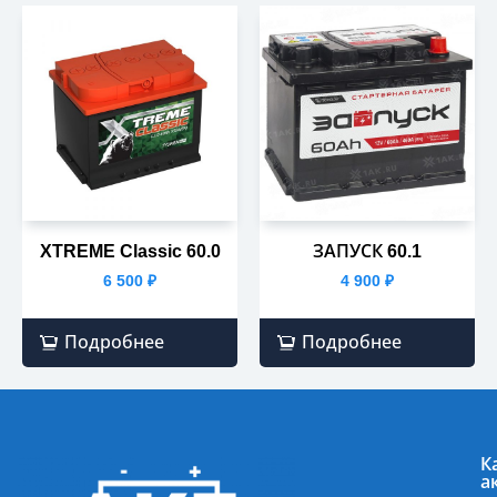
XTREME Classic 60.0
ЗАПУСК 60.1
6 500
₽
4 900
₽
Подробнее
Подробнее
К
а