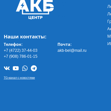
Л
Л
Г
А
Наши контакты:
М
И
Телефон:
Почта
:
+7 (4722) 37-44-03
akb-bel@mail.ru
+7 (908) 786-01-15
TG-канал с новостями