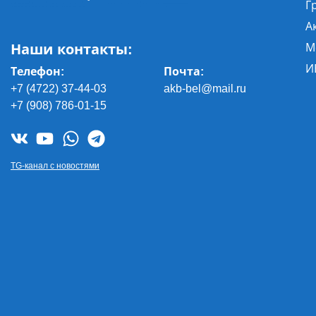
Г
А
Наши контакты:
М
И
Телефон:
Почта
:
+7 (4722) 37-44-03
akb-bel@mail.ru
+7 (908) 786-01-15
TG-канал с новостями