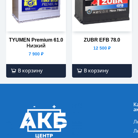
TYUMEN Premium 61.0
ZUBR EFB 78.0
Низкий
12 500
₽
7 900
₽
В корзину
В корзину
К
а
Л
Л