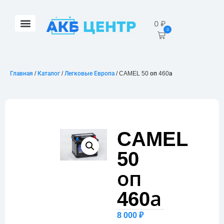
0
₽
0
Главная
/
Каталог
/
Легковые Европа
/ CAMEL 50 оп 460а
CAMEL
50
оп
460а
8 000
₽