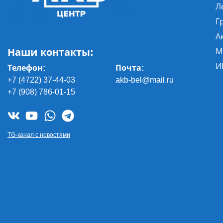
Л
Г
А
Наши контакты:
М
И
Телефон:
Почта
:
+7 (4722) 37-44-03
akb-bel@mail.ru
+7 (908) 786-01-15
TG-канал с новостями