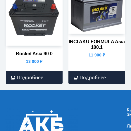
INCI AKU FORMULA Asia
100.1
Rocket Asia 90.0
11 900
₽
13 000
₽
Подробнее
Подробнее
К
а
Л