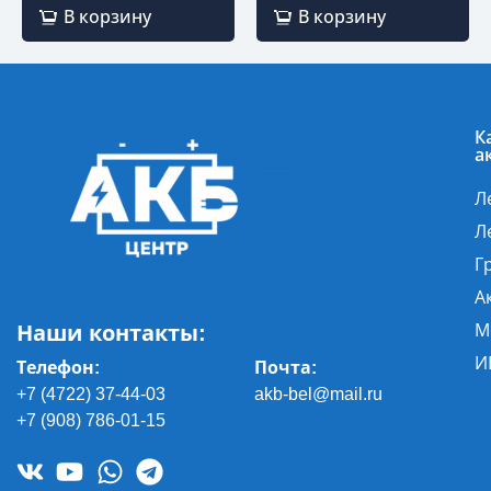
В корзину
В корзину
К
а
Л
Л
Г
А
Наши контакты:
М
И
Телефон:
Почта
:
+7 (4722) 37-44-03
akb-bel@mail.ru
+7 (908) 786-01-15