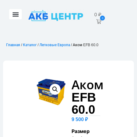
0
₽
0
Главная
/
Каталог
/
Легковые Европа
/ Аком EFB 60.0
Аком
EFB
60.0
9 500
₽
Размер