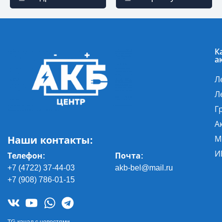
К
а
Л
Л
Г
А
Наши контакты:
М
И
Телефон:
Почта
:
+7 (4722) 37-44-03
akb-bel@mail.ru
+7 (908) 786-01-15