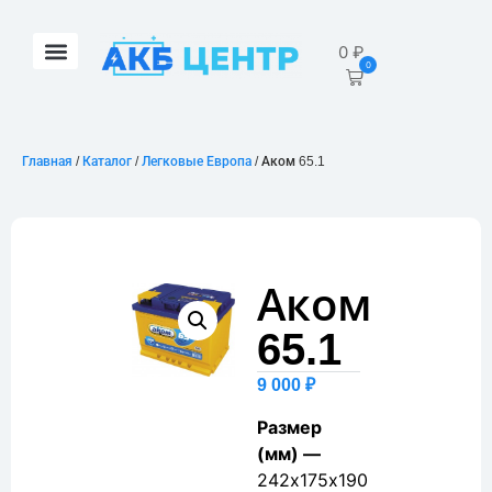
0
₽
0
Главная
/
Каталог
/
Легковые Европа
/ Аком 65.1
Аком
65.1
9 000
₽
Размер
(мм) —
242х175х190