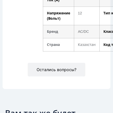
Напряжение
12
Тип 
(Вольт)
Бренд
AC/DC
Клас
Страна
Казахстан
Код 
Остались вопросы?