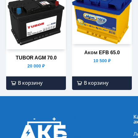
Аком EFB 65.0
TUBOR AGM 70.0
10 500
₽
20 000
₽
В корзину
В корзину
К
а
Л