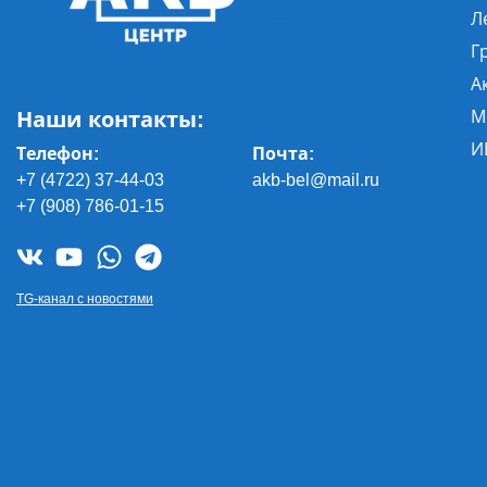
Л
Г
А
Наши контакты:
М
И
Телефон:
Почта
:
+7 (4722) 37-44-03
akb-bel@mail.ru
+7 (908) 786-01-15
TG-канал с новостями