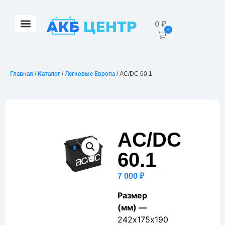
0
₽
0
Главная
/
Каталог
/
Легковые Европа
/ AC/DC 60.1
AC/DC
60.1
7 000
₽
Размер
(мм) —
242х175х190