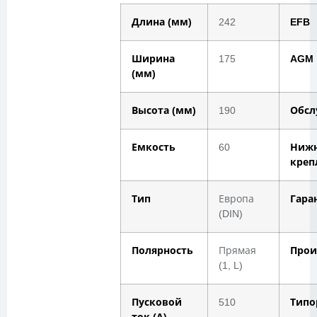
Длина (мм)
242
EFB
Ширина
175
AGM
(мм)
Высота (мм)
190
Обсл
Емкость
60
Ниж
креп
Тип
Европа
Гара
(DIN)
Полярность
Прямая
Прои
(1, L)
Пусковой
510
Типо
ток (А)