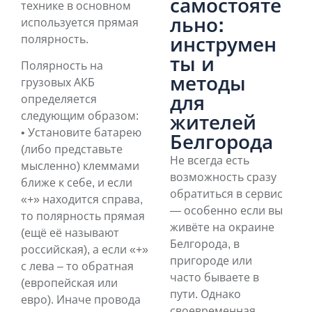
самостояте
технике в основном
льно:
используется прямая
полярность.
инструмен
ты и
Полярность на
методы
грузовых АКБ
для
определяется
следующим образом:
жителей
• Установите батарею
Белгорода
(либо представьте
Не всегда есть
мысленно) клеммами
возможность сразу
ближе к себе, и если
обратиться в сервис
«+» находится справа,
— особенно если вы
то полярность прямая
живёте на окраине
(ещё её называют
Белгорода, в
российская), а если «+»
пригороде или
с лева – то обратная
часто бываете в
(европейская или
пути. Однако
евро). Иначе провода
своевременная