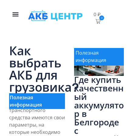
0
₽
0
Как
Полезная
выбрать
информация
АКБ для
Где купить
грузовика?
качественн
ый
Полезная
У каждого
аккумулято
информация
транспортного
р в
средства имеются свои
Белгороде
параметры, на
с
которые необходимо