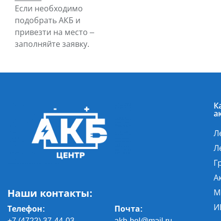
Если необходимо
подобрать АКБ и
привезти на место –
заполняйте заявку.
К
а
Л
Л
Г
А
Наши контакты:
М
И
Телефон:
Почта
:
+7 (4722) 37-44-03
akb-bel@mail.ru