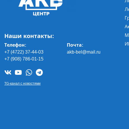
Л
Л
Г
А
Наши контакты:
М
И
Телефон:
Почта
:
+7 (4722) 37-44-03
akb-bel@mail.ru
+7 (908) 786-01-15
TG-канал с новостями