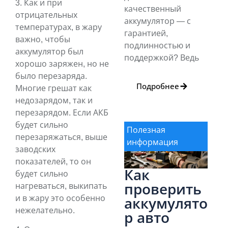
3. Как и при
качественный
отрицательных
аккумулятор — с
температурах, в жару
гарантией,
важно, чтобы
подлинностью и
аккумулятор был
поддержкой? Ведь
хорошо заряжен, но не
было перезаряда.
Подробнее
Многие грешат как
недозарядом, так и
перезарядом. Если АКБ
будет сильно
Полезная
перезаряжаться, выше
информация
заводских
показателей, то он
Как
будет сильно
проверить
нагреваться, выкипать
и в жару это особенно
аккумулято
нежелательно.
р авто