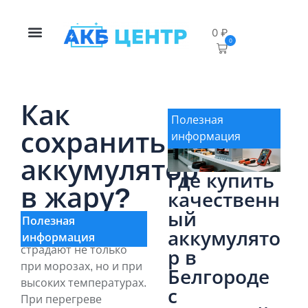
0
₽
0
Как
Полезная
сохранить
информация
аккумулятор
Где купить
в жару?
качественн
ый
Полезная
Аккумуляторы
аккумулято
информация
страдают не только
р в
при морозах, но и при
Белгороде
высоких температурах.
с
При перегреве