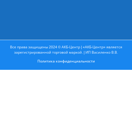
Все права защищены 2024 © АКБ-Центр | «АКБ-Центр» является
зарегистрированной торговой маркой. | ИП Василенко В.В.
Политика конфиденциальности