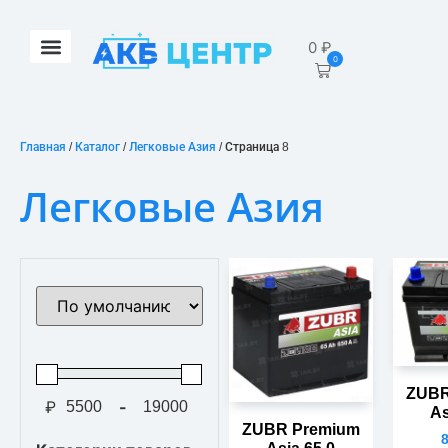
0
₽
0
Главная
/
Каталог
/
Легковые Азия
/ Страница 8
Легковые Азия
Сортировка товаров
ZUBR
₽
-
As
Мин. цена
Макс. цена
ZUBR Premium