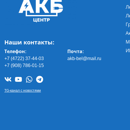
Л
Л
Г
А
Наши контакты:
М
И
Телефон:
Почта
:
+7 (4722) 37-44-03
akb-bel@mail.ru
+7 (908) 786-01-15
TG-канал с новостями