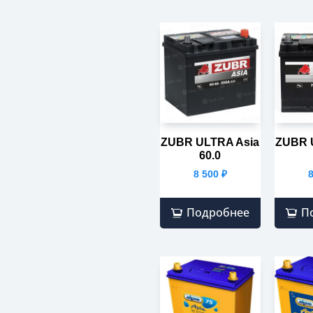
ZUBR ULTRA Asia
ZUBR 
60.0
8 500
₽
Подробнее
П