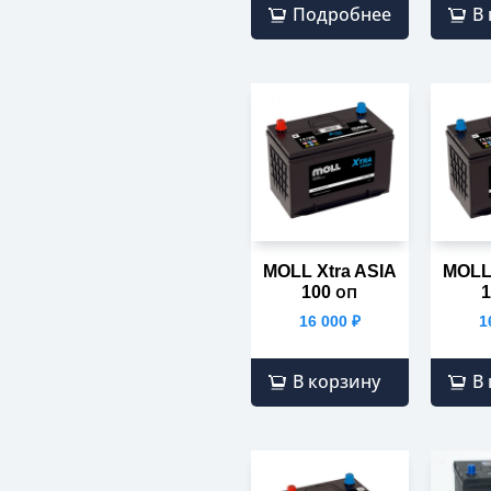
Подробнее
В
MOLL Xtra ASIA
MOLL 
100 оп
1
16 000
₽
1
В корзину
В