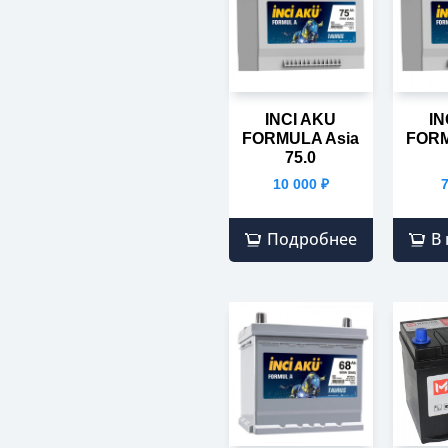
INCI AKU
IN
FORMULA Asia
FORM
75.0
10 000
₽
Подробнее
В