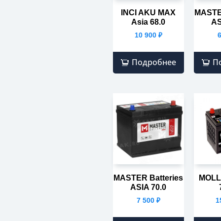
INCI AKU MAX
MASTER
Asia 68.0
AS
10 900
₽
Подробнее
П
MASTER Batteries
MOLL
ASIA 70.0
7 500
₽
1