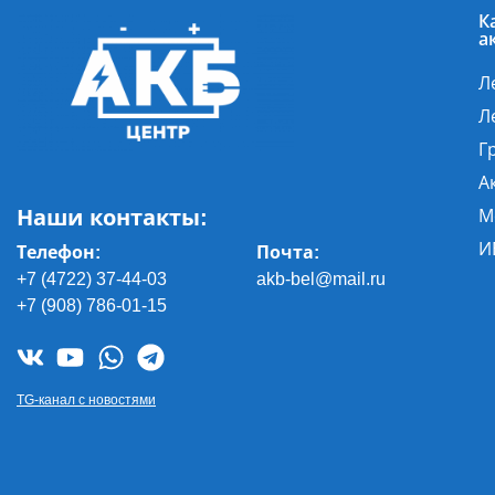
К
а
Л
Л
Г
А
Наши контакты:
М
И
Телефон:
Почта
:
+7 (4722) 37-44-03
akb-bel@mail.ru
+7 (908) 786-01-15
TG-канал с новостями