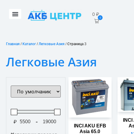
0
₽
0
Главная
/
Каталог
/
Легковые Азия
/ Страница 3
Легковые Азия
Сортировка товаров
INCI
₽
-
Мин. цена
Макс. цена
INCI AKU EFB
As
Asia 65.0
1