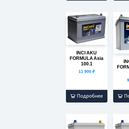
INCI AKU
FORMULA Asia
IN
100.1
FORM
11 900
₽
Подробнее
П